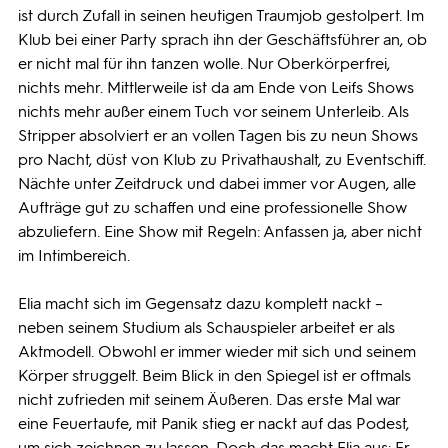
ist durch Zufall in seinen heutigen Traumjob gestolpert. Im
Klub bei einer Party sprach ihn der Geschäftsführer an, ob
er nicht mal für ihn tanzen wolle. Nur Oberkörperfrei,
nichts mehr. Mittlerweile ist da am Ende von Leifs Shows
nichts mehr außer einem Tuch vor seinem Unterleib. Als
Stripper absolviert er an vollen Tagen bis zu neun Shows
pro Nacht, düst von Klub zu Privathaushalt, zu Eventschiff.
Nächte unter Zeitdruck und dabei immer vor Augen, alle
Aufträge gut zu schaffen und eine professionelle Show
abzuliefern. Eine Show mit Regeln: Anfassen ja, aber nicht
im Intimbereich.
Elia macht sich im Gegensatz dazu komplett nackt –
neben seinem Studium als Schauspieler arbeitet er als
Aktmodell. Obwohl er immer wieder mit sich und seinem
Körper struggelt. Beim Blick in den Spiegel ist er oftmals
nicht zufrieden mit seinem Äußeren. Das erste Mal war
eine Feuertaufe, mit Panik stieg er nackt auf das Podest,
um sich zeichnen zu lassen. Doch das macht Elia aus: Er