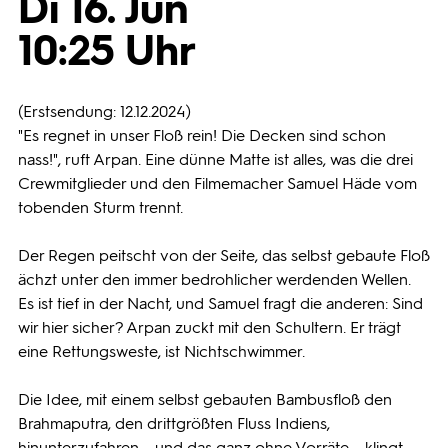
Di 16. Jun
10:25 Uhr
Programmwochen
3sat
(Erstsendung: 12.12.2024)
"Es regnet in unser Floß rein! Die Decken sind schon
nass!", ruft Arpan. Eine dünne Matte ist alles, was die drei
Crewmitglieder und den Filmemacher Samuel Häde vom
tobenden Sturm trennt.
Der Regen peitscht von der Seite, das selbst gebaute Floß
ächzt unter den immer bedrohlicher werdenden Wellen.
Es ist tief in der Nacht, und Samuel fragt die anderen: Sind
wir hier sicher? Arpan zuckt mit den Schultern. Er trägt
eine Rettungsweste, ist Nichtschwimmer.
Die Idee, mit einem selbst gebauten Bambusfloß den
Brahmaputra, den drittgrößten Fluss Indiens,
hinunterzufahren – und das ganz ohne Vorräte – klingt