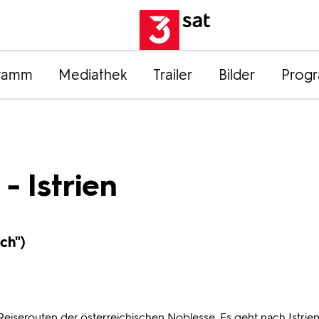
ramm
Mediathek
Trailer
Bilder
Prog
- Istrien
ch")
eiserouten der österreichischen Noblesse. Es geht nach Istrien