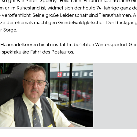
o gut wie Peter "Speedy" Füllemann. Er führte fast 40 Jahre ei
m er im Ruhestand ist, widmet sich der heute 74-Jährige ganz d
e veröffentlicht. Seine große Leidenschaft sind Tieraufnahmen. A
lze der ehemals mächtigen Grindelwaldgletscher. Der Rückgan
er Sorge.
aarnadelkurven hinab ins Tal. Im beliebten Wintersportort Gri
spektakuläre Fahrt des Postautos.