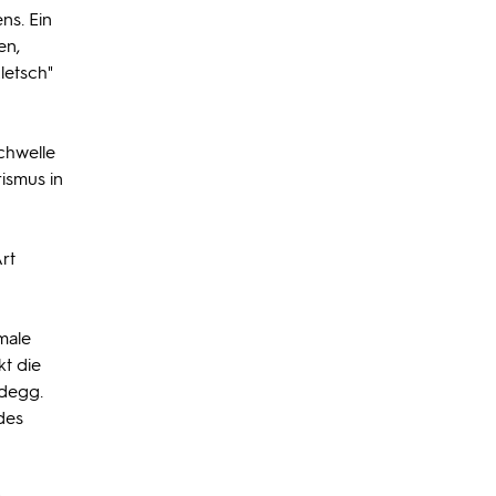
ns. Ein
en,
letsch"
chwelle
ismus in
n
rt
male
kt die
idegg.
des