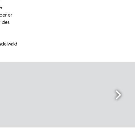
n
er
ber er
g des
ndelwald