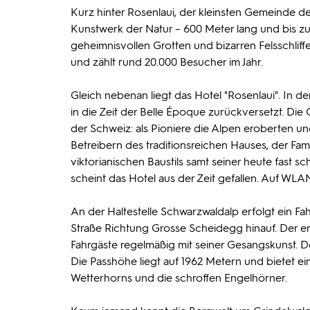
Kurz hinter Rosenlaui, der kleinsten Gemeinde d
Kunstwerk der Natur – 600 Meter lang und bis zu 1
geheimnisvollen Grotten und bizarren Felsschlif
und zählt rund 20.000 Besucher im Jahr.
Gleich nebenan liegt das Hotel "Rosenlaui". In 
in die Zeit der Belle Époque zurückversetzt. Di
der Schweiz: als Pioniere die Alpen eroberten u
Betreibern des traditionsreichen Hauses, der Fami
viktorianischen Baustils samt seiner heute fast 
scheint das Hotel aus der Zeit gefallen. Auf W
An der Haltestelle Schwarzwaldalp erfolgt ein F
Straße Richtung Grosse Scheidegg hinauf. Der erf
Fahrgäste regelmäßig mit seiner Gesangskunst. 
Die Passhöhe liegt auf 1962 Metern und bietet e
Wetterhorns und die schroffen Engelhörner.