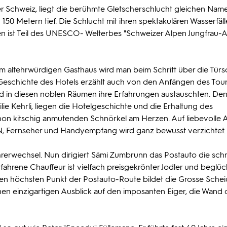
er Schweiz, liegt die berühmte Gletscherschlucht gleichen Name
50 Metern tief. Die Schlucht mit ihren spektakulären Wasserfäll
fen ist Teil des UNESCO- Welterbes "Schweizer Alpen Jungfrau-A
dem altehrwürdigen Gasthaus wird man beim Schritt über die Türs
e Geschichte des Hotels erzählt auch von den Anfängen des Tour
nd in diesen noblen Räumen ihre Erfahrungen austauschten. De
lie Kehrli, liegen die Hotelgeschichte und die Erhaltung des
schon kitschig anmutenden Schnörkel am Herzen. Auf liebevolle A
LAN, Fernseher und Handyempfang wird ganz bewusst verzichtet.
ahrerwechsel. Nun dirigiert Sämi Zumbrunn das Postauto die sch
ahrene Chauffeur ist vielfach preisgekrönter Jodler und beglüc
Den höchsten Punkt der Postauto-Route bildet die Grosse Sche
inen einzigartigen Ausblick auf den imposanten Eiger, die Wand 