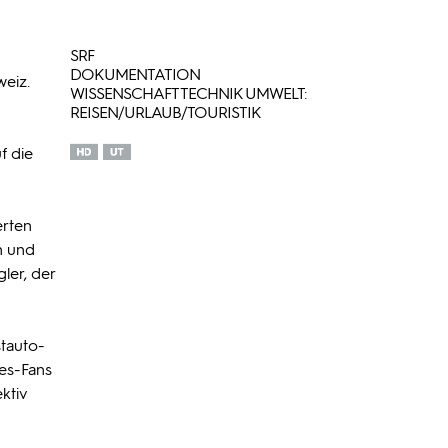
SRF
DOKUMENTATION
weiz.
WISSENSCHAFT TECHNIK UMWELT:
REISEN/URLAUB/TOURISTIK
f die
erten
n und
ler, der
stauto-
mes-Fans
ktiv