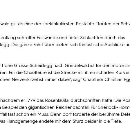
wald gilt als eine der spektakulärsten Postauto-Routen der Sch
 entlang schroffer Felswände und tiefer Schluchten durch das
gg. Die ganze Fahrt über bieten sich fantastische Ausblicke au
r hohe Grosse Scheidegg nach Grindelwald ist für den motorisi
ren. Für die Chauffeure ist die Strecke mit ihren scharfen Kurve
chen Nervenkitzel ist immer dabei", sagt Chauffeur Christian Egg
 nachdem er 1779 das Rosenlauital durchschritten hatte. Die Po
 Beispiel den gigantischen Reichenbachfall. Für Sherlock-Hol
rfall fast schon ein Muss. Denn dort forderte der berühmte Dete
Das Handgemenge endete mit dem Sturz beider in die Tiefe.