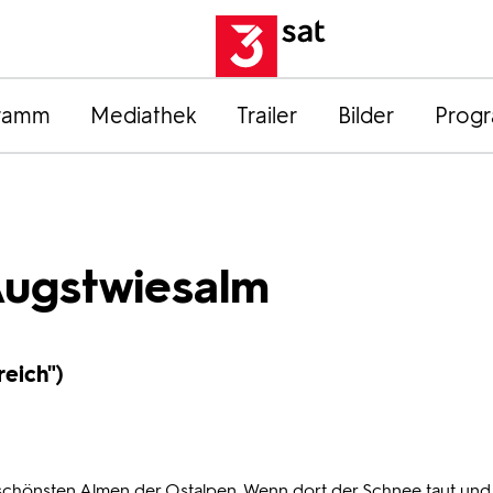
ramm
Mediathek
Trailer
Bilder
Prog
Augstwiesalm
reich")
schönsten Almen der Ostalpen. Wenn dort der Schnee taut und