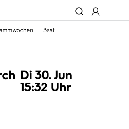
rammwochen
3sat
rch
Di 30. Jun
15:32 Uhr