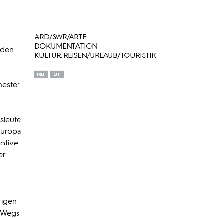
ARD/SWR/ARTE
DOKUMENTATION
 den
KULTUR: REISEN/URLAUB/TOURISTIK
hester
sleute
Europa
Motive
er
tigen
s Wegs