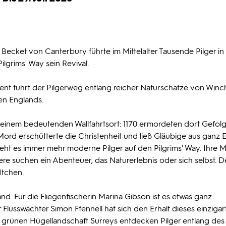
ecket von Canterbury führte im Mittelalter Tausende Pilger in
lgrims' Way sein Revival.
ent führt der Pilgerweg entlang reicher Naturschätze von Winc
en Englands.
einem bedeutenden Wallfahrtsort: 1170 ermordeten dort Gefolg
ord erschütterte die Christenheit und ließ Gläubige aus ganz 
ieht es immer mehr moderne Pilger auf den Pilgrims' Way. Ihre 
ndere suchen ein Abenteuer, das Naturerlebnis oder sich selbst. D
Itchen.
land. Für die Fliegenfischerin Marina Gibson ist es etwas ganz
 Flusswächter Simon Ffennell hat sich den Erhalt dieses einzigar
grünen Hügellandschaft Surreys entdecken Pilger entlang de