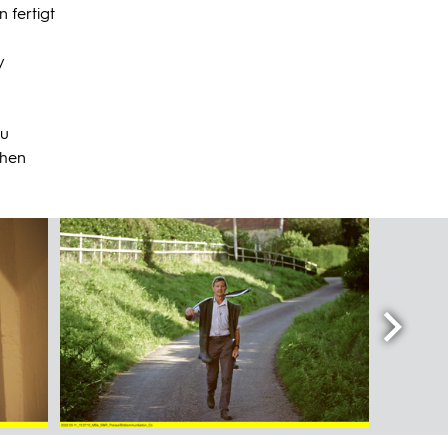
 fertigt
y
zu
chen