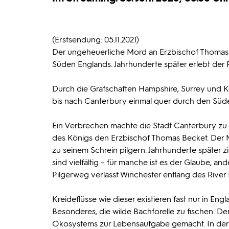
(Erstsendung: 05.11.2021)
Der ungeheuerliche Mord an Erzbischof Thomas B
Süden Englands. Jahrhunderte später erlebt der Pi
Durch die Grafschaften Hampshire, Surrey und K
bis nach Canterbury einmal quer durch den Süd
Ein Verbrechen machte die Stadt Canterbury zu 
des Königs den Erzbischof Thomas Becket. Der M
zu seinem Schrein pilgern. Jahrhunderte später z
sind vielfältig – für manche ist es der Glaube, a
Pilgerweg verlässt Winchester entlang des River 
Kreideflüsse wie dieser existieren fast nur in Eng
Besonderes, die wilde Bachforelle zu fischen. Der
Ökosystems zur Lebensaufgabe gemacht. In der 