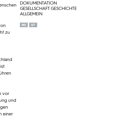
DOKUMENTATION
Menschen
GESELLSCHAFT: GESCHICHTE
ALLGEMEIN
von
ht zu
chland
st.
führen
n vor
mung und
egen
n einer