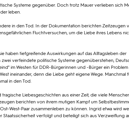
olitische Systeme gegenüber. Doch trotz Mauer verlieben sich 
der leben.
ndere in den Tod. In der Dokumentation berichten Zeitzeugen 
sgefährlichen Fluchtversuchen, um die Liebe ihres Lebens nic
e haben tiefgreifende Auswirkungen auf das Alltagsleben der
ich zwei verfeindete politische Systeme gegenüberstehen, Deuts
nfeind" im Westen für DDR-Bürgerinnen und -Bürger ein Problem i
West ineinander, denn die Liebe geht eigene Wege. Manchmal 
mal in den Tod.
d tragische Liebesgeschichten aus einer Zeit, die viele Mensche
Zeitzeugen berichten von ihrem mutigen Kampf um Selbstbestim
s Ost-West-Paar zusammenleben zu können. Ingrid etwa wird w
taatssicherheit verfolgt und beteiligt sich aus Verzweiflung a