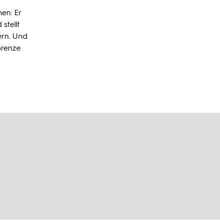
men: Er
stellt
ern. Und
Grenze