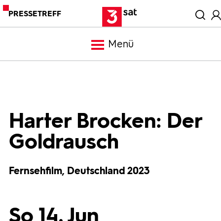
PRESSETREFF
Menü
Meldungen
Programm
Harter Brocken: Der
Goldrausch
Mediathek
Fernsehfilm, Deutschland 2023
Trailer
Bilder
So 14. Jun