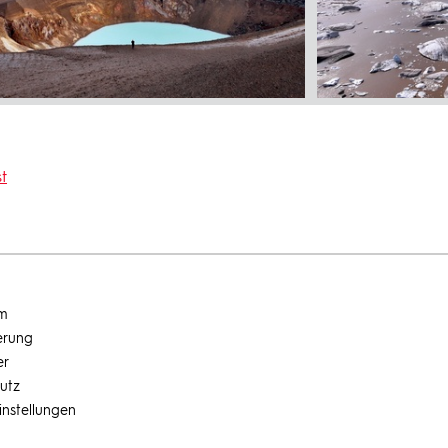
t
um
erung
er
utz
instellungen