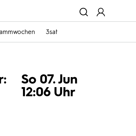
rammwochen
3sat
r:
So 07. Jun
12:06 Uhr