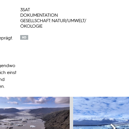
3SAT
DOKUMENTATION
GESELLSCHAFT: NATUR/UMWELT/
ÖKOLOGIE
eprägt.
irgendwo
ich einst
und
en.