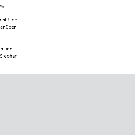
agt
eit. Und
egenüber
ba und
 Stephan