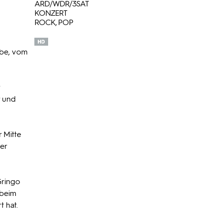
ARD/WDR/3SAT
KONZERT
ROCK, POP
ebe, vom
r und
r Mitte
er
Gringo
 beim
t hat.