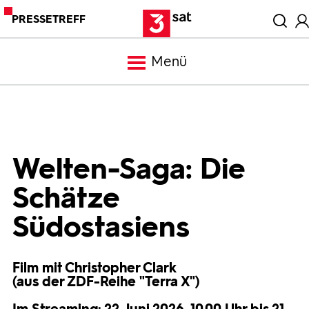
PRESSETREFF
Menü
Meldungen
Programm
Welten-Saga: Die
Schätze
Mediathek
Südostasiens
Trailer
Film mit Christopher Clark
(aus der ZDF-Reihe "Terra X")
Bilder