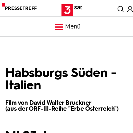
PRESSETREFF
Menü
Meldungen
Programm
Habsburgs Süden -
Italien
Mediathek
Film von David Walter Bruckner
Trailer
(aus der ORF-III-Reihe "Erbe Österreich")
Bilder