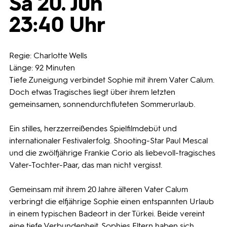
Sa 20. Jun
23:40 Uhr
Programmwochen
3sat
Regie: Charlotte Wells
Länge: 92 Minuten
Tiefe Zuneigung verbindet Sophie mit ihrem Vater Calum.
Doch etwas Tragisches liegt über ihrem letzten
gemeinsamen, sonnendurchfluteten Sommerurlaub.
Ein stilles, herzzerreißendes Spielfilmdebüt und
internationaler Festivalerfolg. Shooting-Star Paul Mescal
und die zwölfjährige Frankie Corio als liebevoll-tragisches
Vater-Tochter-Paar, das man nicht vergisst.
Gemeinsam mit ihrem 20 Jahre älteren Vater Calum
verbringt die elfjährige Sophie einen entspannten Urlaub
in einem typischen Badeort in der Türkei. Beide vereint
eine tiefe Verbundenheit. Sophies Eltern haben sich