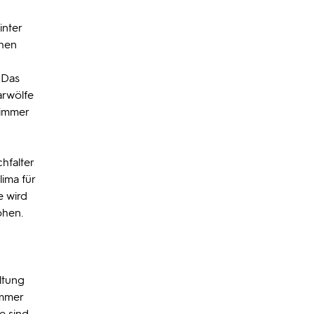
inter
chen
 Das
arwölfe
 immer
hfalter
ima für
e wird
ohen.
ltung
immer
e sind.