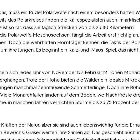
adas, muss ein Rudel Polarwölfe nach einem besonders harten W
s des Polarkreises finden die Kältespezialisten auch im arktis
st so rar, dass sie täglich Strecken von bis zu 80 Kilometern
die Polarwölfe Moschusochsen, fängt die Arbeit erst richtig an.
nen. Doch die wehrhaften Hornträger kennen die Taktik der Pol
um ihre Jungen. Es beginnt ein Katz-und-Maus-Spiel, das nicht
n sich jedes Jahr von November bis Februar Millionen Monarc
ghängen. Trotz der Höhe bieten die Wälder ein ideales Mikrokl
 hängen manchmal Zehntausende Schmetterlinge. Doch ihre Ruh
. Viele Monarchfalter landen auf dem Boden, wo Nachtfröste dr
ume, in manchen Jahren vernichten Stürme bis zu 75 Prozent der
räften der Natur, aber sie sind auch lebenswichtig für die Erha
n Bewuchs, Gräser werfen ihre Samen ab. Das geschieht auch 
dem die seltenen, farbenprächtigen Goldschultersittiche zu Haus