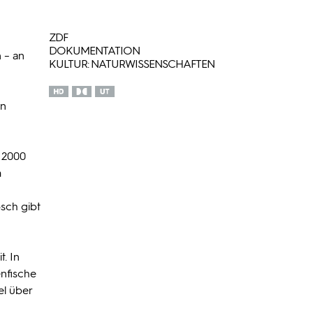
ZDF
DOKUMENTATION
 – an
KULTUR: NATURWISSENSCHAFTEN
en
u 2000
m
sch gibt
. In
enfische
el über