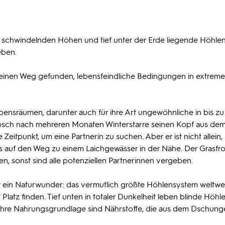
n schwindelnden Höhen und tief unter der Erde liegende Höhlen
eben.
einen Weg gefunden, lebensfeindliche Bedingungen in extrem
ebensräumen, darunter auch für ihre Art ungewöhnliche in bis z
rosch nach mehreren Monaten Winterstarre seinen Kopf aus de
 Zeitpunkt, um eine Partnerin zu suchen. Aber er ist nicht allein,
 auf den Weg zu einem Laichgewässer in der Nähe. Der Grasfro
 sonst sind alle potenziellen Partnerinnen vergeben.
ein Naturwunder: das vermutlich größte Höhlensystem weltweit
atz finden. Tief unten in totaler Dunkelheit leben blinde Höhl
 Ihre Nahrungsgrundlage sind Nährstoffe, die aus dem Dschung