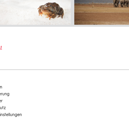
t
um
erung
er
utz
instellungen