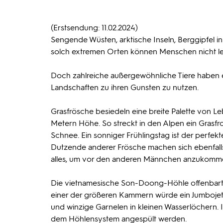
(Erstsendung: 11.02.2024)
Sengende Wüsten, arktische Inseln, Berggipfel i
solch extremen Orten können Menschen nicht l
Doch zahlreiche außergewöhnliche Tiere haben 
Landschaften zu ihren Gunsten zu nutzen.
Grasfrösche besiedeln eine breite Palette von L
Metern Höhe. So streckt in den Alpen ein Grasf
Schnee. Ein sonniger Frühlingstag ist der perfekte
Dutzende anderer Frösche machen sich ebenfalls
alles, um vor den anderen Männchen anzukommen,
Die vietnamesische Son-Doong-Höhle offenbart 
einer der größeren Kammern würde ein Jumbojet Pl
und winzige Garnelen in kleinen Wasserlöchern.
dem Höhlensystem angespült werden.