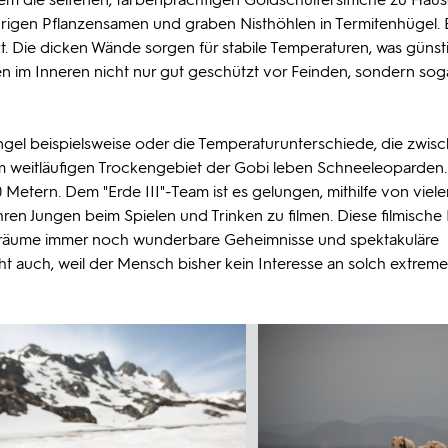
rigen Pflanzensamen und graben Nisthöhlen in Termitenhügel. 
 Die dicken Wände sorgen für stabile Temperaturen, was günstig
en im Inneren nicht nur gut geschützt vor Feinden, sondern sog
angel beispielsweise oder die Temperaturunterschiede, die zwis
m weitläufigen Trockengebiet der Gobi leben Schneeleoparden.
 Metern. Dem "Erde III"-Team ist es gelungen, mithilfe von viele
en Jungen beim Spielen und Trinken zu filmen. Diese filmische 
sräume immer noch wunderbare Geheimnisse und spektakuläre
t auch, weil der Mensch bisher kein Interesse an solch extrem