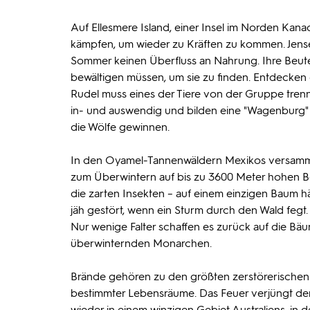
Auf Ellesmere Island, einer Insel im Norden Kan
kämpfen, um wieder zu Kräften zu kommen. Jenseit
Sommer keinen Überfluss an Nahrung. Ihre Beute i
bewältigen müssen, um sie zu finden. Entdecken 
Rudel muss eines der Tiere von der Gruppe tren
in- und auswendig und bilden eine "Wagenburg" 
die Wölfe gewinnen.
In den Oyamel-Tannenwäldern Mexikos versammel
zum Überwintern auf bis zu 3600 Meter hohen Ber
die zarten Insekten – auf einem einzigen Baum
jäh gestört, wenn ein Sturm durch den Wald fegt
Nur wenige Falter schaffen es zurück auf die Bä
überwinternden Monarchen.
Brände gehören zu den größten zerstörerischen K
bestimmter Lebensräume. Das Feuer verjüngt de
wieder in einem winzigen Gebiet Australiens, in 