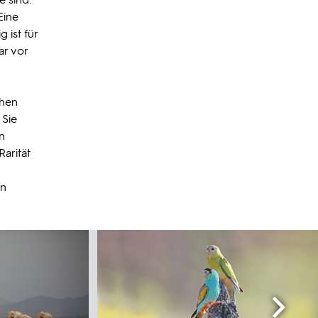
Eine
 ist für
ar vor
chen
 Sie
n
Rarität
en