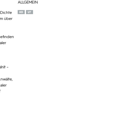
ALLGEMEIN
 Dichte
ilm über
befinden
aler
hlt –
nwälte,
aler
f