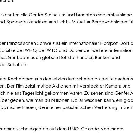
erchen.
Jahrzehnten alle Genfer Steine um und brachten eine erstaunliche
- und Spionageskandalen ans Licht. - Visuell außergewöhnlicher F
der französischen Schweiz ist ein internationaler Hotspot. Dort 
uptsitze der WHO, der WTO und Dutzender weiterer internation
us Genf, aber auch globale Rohstoffhändler, Banken und
viel Schatten.
äre Recherchen aus den letzten Jahrzehnten bis heute nacherzä
ben. Der Film zeigt mutige Aktionen mit versteckter Kamera und
tlich nie ans Tageslicht gekommen wären. Zu sehen sind Genfer A
über geben, wie man 80 Millionen Dollar waschen kann, ein glob
lippinische Frauen, die in einer pakistanischen Vertretung in Gen
ber chinesische Agenten auf dem UNO-Gelände, von einem