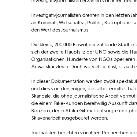
Investigativjournalisten erzählen von ihren Rech
Investigativjournalisten drehten in den letzten 
an Kriminal-, Wirtschafts-, Politik-, Korruptions
den Wert des Journalismus.
Die kleine, 200.000 Einwohner zählende Stadt in 
sich der zweite Hauptsitz der UNO sowie die Ha
Organisationen. Hunderte von NGOs operieren a
Anwaltskanzleien. Doch wo viel Licht ist, ist auch 
In dieser Dokumentation werden zwölf spektakul
und dies von denjenigen, die selbst ermittelt ha
Skandale, die ohne journalistische Arbeit vermu
die einem Fake-Kunden bereitwillig Auskunft dar
Konzern, der in Afrika Giftmüll entsorgte und phi
Sklavenarbeit ausgebeutet werden.
Journalisten berichten von ihren Recherchen ü