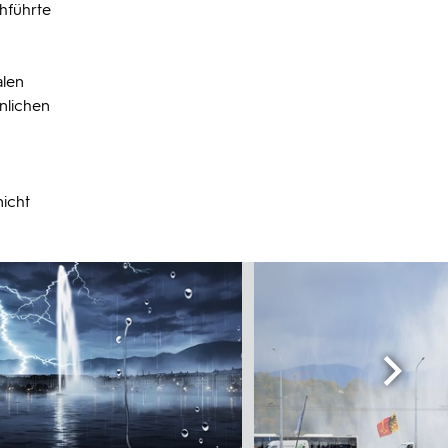
hführte
alen
nlichen
icht