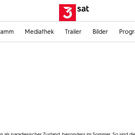
ramm
Mediathek
Trailer
Bilder
Prog
n als paradiesischer Zustand, besonders im Sommer. So sind di