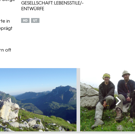
GESELLSCHAFT: LEBENSSTILE/-
ENTWÜRFE
te in
eprägt
n oft