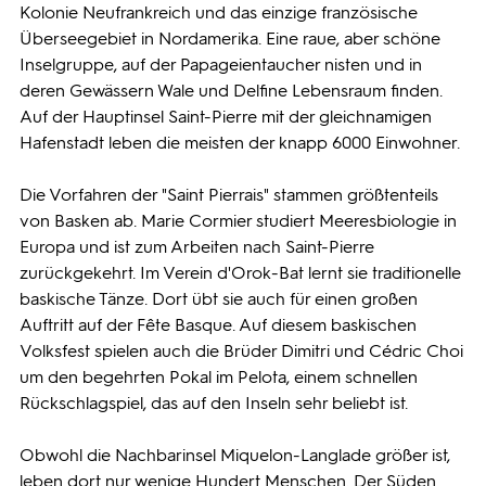
Kolonie Neufrankreich und das einzige französische
Überseegebiet in Nordamerika. Eine raue, aber schöne
Inselgruppe, auf der Papageientaucher nisten und in
deren Gewässern Wale und Delfine Lebensraum finden.
Auf der Hauptinsel Saint-Pierre mit der gleichnamigen
Hafenstadt leben die meisten der knapp 6000 Einwohner.
Die Vorfahren der "Saint Pierrais" stammen größtenteils
von Basken ab. Marie Cormier studiert Meeresbiologie in
Europa und ist zum Arbeiten nach Saint-Pierre
zurückgekehrt. Im Verein d'Orok-Bat lernt sie traditionelle
baskische Tänze. Dort übt sie auch für einen großen
Auftritt auf der Fête Basque. Auf diesem baskischen
Volksfest spielen auch die Brüder Dimitri und Cédric Choi
um den begehrten Pokal im Pelota, einem schnellen
Rückschlagspiel, das auf den Inseln sehr beliebt ist.
Obwohl die Nachbarinsel Miquelon-Langlade größer ist,
leben dort nur wenige Hundert Menschen. Der Süden