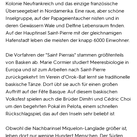
Kolonie Neufrankreich und das einzige französische
Überseegebiet in Nordamerika. Eine raue, aber schöne
Inselgruppe, auf der Papageientaucher nisten und in
deren Gewässern Wale und Delfine Lebensraum finden.
Auf der Hauptinsel Saint-Pierre mit der gleichnamigen
Hafenstadt leben die meisten der knapp 6000 Einwohner.
Die Vorfahren der "Saint Pierrais" stammen größtenteils
von Basken ab. Marie Cormier studiert Meeresbiologie in
Europa und ist zum Arbeiten nach Saint-Pierre
zurückgekehrt. Im Verein d'Orok-Bat lernt sie traditionelle
baskische Tänze. Dort übt sie auch für einen großen
Auftritt auf der Fête Basque. Auf diesem baskischen
Volksfest spielen auch die Brüder Dimitri und Cédric Choi
um den begehrten Pokal im Pelota, einem schnellen
Rückschlagspiel, das auf den Inseln sehr beliebt ist.
Obwohl die Nachbarinsel Miquelon-Langlade größer ist,
leben dort nur wenige Hundert Menschen. Der Süden