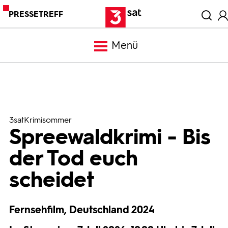
PRESSETREFF
Menü
Meldungen
Programm
3satKrimisommer
Spreewaldkrimi - Bis
Mediathek
der Tod euch
scheidet
Trailer
Fernsehfilm, Deutschland 2024
Bilder