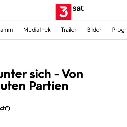
ramm
Mediathek
Trailer
Bilder
Prog
unter sich - Von
uten Partien
ch")