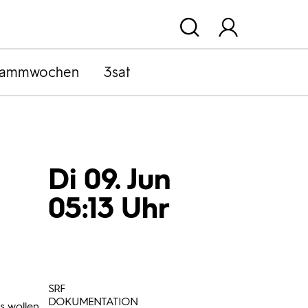
rammwochen
3sat
Di 09. Jun
05:13 Uhr
SRF
DOKUMENTATION
s wollen