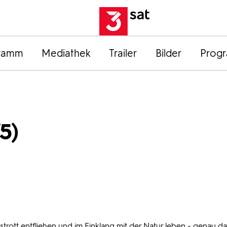
ramm
Mediathek
Trailer
Bilder
Prog
/5)
trott entfliehen und im Einklang mit der Natur leben - genau da