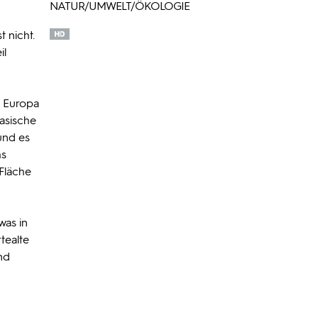
NATUR/UMWELT/ÖKOLOGIE
 nicht.
il
d Europa
rasische
 und es
hs
 Fläche
was in
tealte
nd