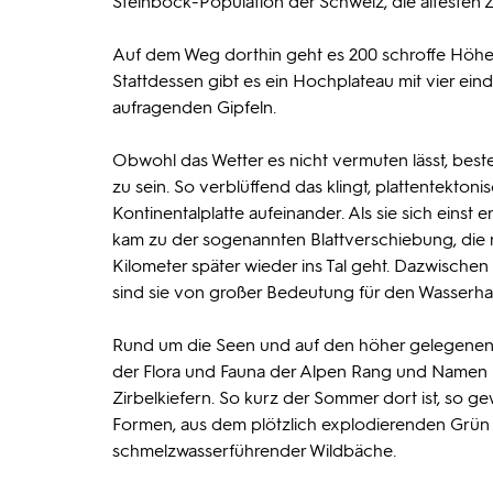
Steinbock-Population der Schweiz, die ältesten 
Auf dem Weg dorthin geht es 200 schroffe Höhen
Stattdessen gibt es ein Hochplateau mit vier ein
aufragenden Gipfeln.
Obwohl das Wetter es nicht vermuten lässt, best
zu sein. So verblüffend das klingt, plattentekton
Kontinentalplatte aufeinander. Als sie sich einst
kam zu der sogenannten Blattverschiebung, die n
Kilometer später wieder ins Tal geht. Dazwischen
sind sie von großer Bedeutung für den Wasserhau
Rund um die Seen und auf den höher gelegenen B
der Flora und Fauna der Alpen Rang und Namen h
Zirbelkiefern. So kurz der Sommer dort ist, so g
Formen, aus dem plötzlich explodierenden Grün
schmelzwasserführender Wildbäche.