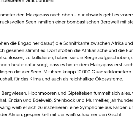
Zirbelkiefern Graubündens.
meter den Malojapass nach oben – nur abwärts geht es vorerst
drucksvollen Seen inmitten einer bombastischen Bergwelt mit ste
ehen die Engadiner darauf, die Schnittkante zwischen Afrika un
isch gesehen stimmt es: Dort stoßen die Afrikanische und die Eu
 entschlossen, zu kollidieren, haben sie die Berge aufgeschoben,
och heute dafür sorgt, dass es hinter dem Malojapass erst sec
 liegen die vier Seen. Mit ihren knapp 10.000 Quadratkilometern
shalt, für das Klima und auch als reichhaltige Ökosysteme.
ergwiesen, Hochmooren und Gipfelfelsen tummelt sich alles, 
at: Enzian und Edelweiß, Steinbock und Murmeltier, jahrhunder
ewaltig weiß er sich zu inszenieren: eine Symphonie aus Farben u
 der Almen, gesprenkelt mit der weiß schäumenden Gischt