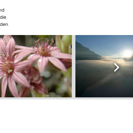
und
die
nden.