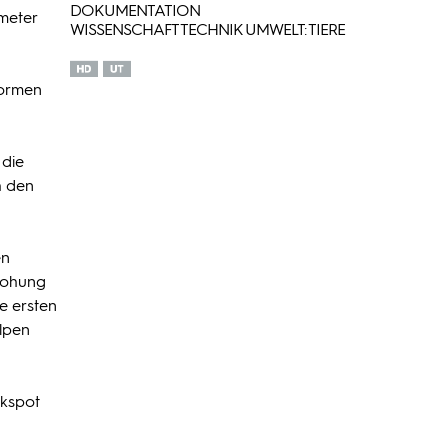
DOKUMENTATION
ometer
WISSENSCHAFT TECHNIK UMWELT: TIERE
normen
 die
h den
en
drohung
e ersten
elpen
ckspot