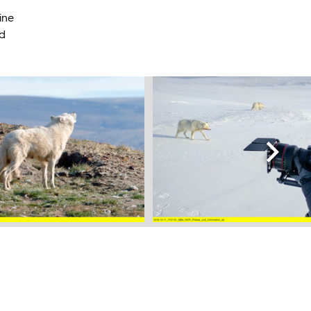
ine
nd