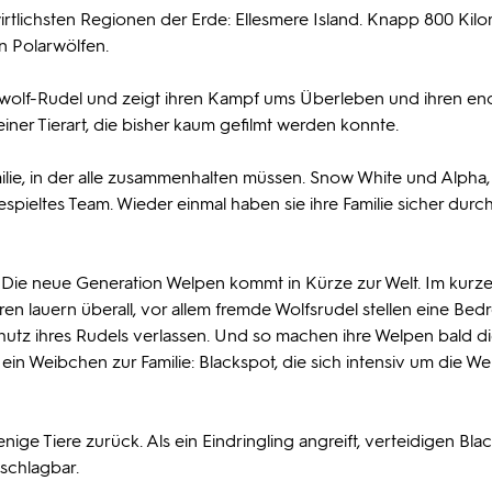
rtlichsten Regionen der Erde: Ellesmere Island. Knapp 800 Kil
on Polarwölfen.
wolf-Rudel und zeigt ihren Kampf ums Überleben und ihren e
einer Tierart, die bisher kaum gefilmt werden konnte.
milie, in der alle zusammenhalten müssen. Snow White und Alpha,
gespieltes Team. Wieder einmal haben sie ihre Familie sicher durc
: Die neue Generation Welpen kommt in Kürze zur Welt. Im kurz
en lauern überall, vor allem fremde Wolfsrudel stellen eine Be
utz ihres Rudels verlassen. Und so machen ihre Welpen bald di
ein Weibchen zur Familie: Blackspot, die sich intensiv um die W
ige Tiere zurück. Als ein Eindringling angreift, verteidigen Bla
schlagbar.