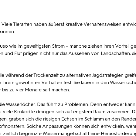
 Viele Tierarten haben äußerst kreative Verhaltensweisen entwic
können.
auso wie im gewaltigsten Strom – manche ziehen ihren Vorteil g
und Flut prägen nicht nur das Aussehen von Landschaften, si
e während der Trockenzeit zu alternativen Jagdstrategien greif
an ihrem gewohnten Verhalten fest: Sie lauern in den Wasserlöch
ür bis zu vier Monate satt machen.
die Wasserlöcher. Das führt zu Problemen: Denn entweder kann
 zu viele Krokodile drängen sich auf engstem Raum zusammen. D
ergen, graben sich die riesigen Echsen im Schlamm an den Rände
pfmonstern. Solche Anpassungen können sich entwickeln, we
 zeitlich begrenzte Wassermangel schafft eine Herausforderung