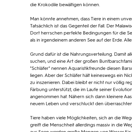
die Krokodile bewältigen können.
Man könnte annehmen, dass Tiere in einem unver
Tatsächlich ist das Gegenteil der Fall. Der Malawis
Dort herrschen perfekte Bedingungen für die Se
als in irgendeinem anderen See auf der Erde. Al
Grund dafür ist die Nahrungsverteilung. Damit al
suchen, und eine Art der großen Buntbarschfamil
"Schläfer" nennen Aquaristikfreunde diesen Bars
liegen. Aber der Schläfer hält keineswegs ein N
zu inszenieren. Dabei bleibt er nicht nur völlig 
Färbung unterstützt, die im Laufe seiner Evolut
angenommen hat. Nähern sich dann kleinere Aasf
neuem Leben und verschluckt den überraschten
Tiere haben viele Möglichkeiten, sich an die W
greift die Menschheit allerdings massiv in die We
aus Seen werden große Mengen von Wasser für d