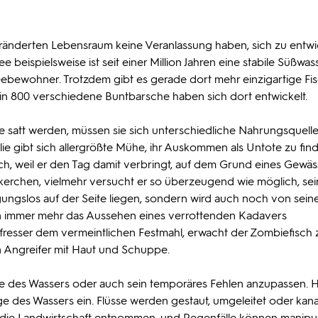
änderten Lebensraum keine Veranlassung haben, sich zu entwi
ee beispielsweise ist seit einer Million Jahren eine stabile Süßwas
ebewohner. Trotzdem gibt es gerade dort mehr einzigartige Fi
lein 800 verschiedene Buntbarsche haben sich dort entwickelt.
le satt werden, müssen sie sich unterschiedliche Nahrungsquell
ie gibt sich allergrößte Mühe, ihr Auskommen als Untote zu fin
ch, weil er den Tag damit verbringt, auf dem Grund eines Gewäs
ickerchen, vielmehr versucht er so überzeugend wie möglich, se
regungslos auf der Seite liegen, sondern wird auch noch von sein
ion immer mehr das Aussehen eines verrottenden Kadavers
resser dem vermeintlichen Festmahl, erwacht der Zombiefisch 
 Angreifer mit Haut und Schuppe.
ege des Wassers oder auch sein temporäres Fehlen anzupassen. 
ge des Wassers ein. Flüsse werden gestaut, umgeleitet oder kanali
ie Landwirtschaft entnommen, und Regenfälle können manipul