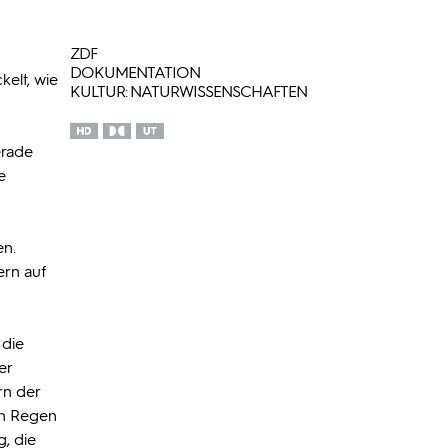
ZDF
DOKUMENTATION
kelt, wie
KULTUR: NATURWISSENSCHAFTEN
erade
e
en.
ern auf
 die
er
rn der
nn Regen
, die