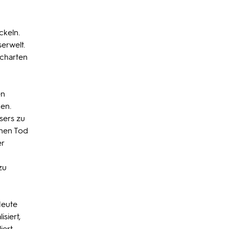
ckeln.
serwelt.
scharten
en
den.
sers zu
inen Tod
er
zu
Heute
siert,
iert