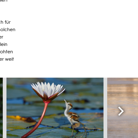
h für
 solchen
er
lein
rohten
er weit