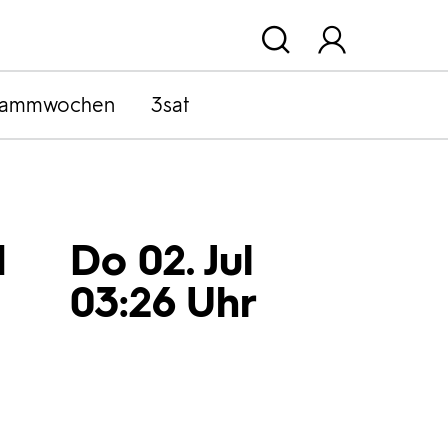
rammwochen
3sat
d
Do 02. Jul
03:26 Uhr