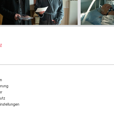
t
um
erung
er
utz
instellungen