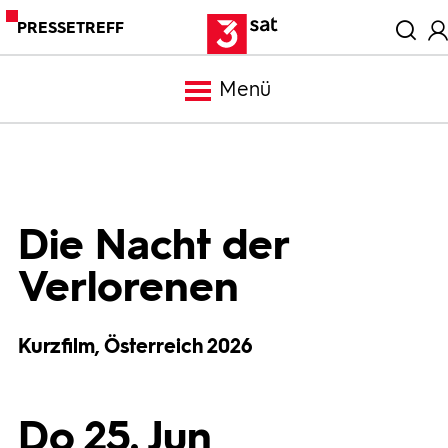
PRESSETREFF
Menü
Meldungen
Programm
Die Nacht der
Verlorenen
Mediathek
Kurzfilm, Österreich 2026
Trailer
Bilder
Do 25. Jun