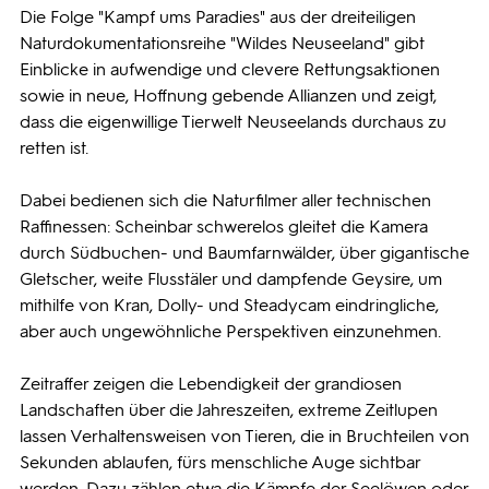
Die Folge "Kampf ums Paradies" aus der dreiteiligen
Naturdokumentationsreihe "Wildes Neuseeland" gibt
Einblicke in aufwendige und clevere Rettungsaktionen
sowie in neue, Hoffnung gebende Allianzen und zeigt,
dass die eigenwillige Tierwelt Neuseelands durchaus zu
retten ist.
Dabei bedienen sich die Naturfilmer aller technischen
Raffinessen: Scheinbar schwerelos gleitet die Kamera
durch Südbuchen- und Baumfarnwälder, über gigantische
Gletscher, weite Flusstäler und dampfende Geysire, um
mithilfe von Kran, Dolly- und Steadycam eindringliche,
aber auch ungewöhnliche Perspektiven einzunehmen.
Zeitraffer zeigen die Lebendigkeit der grandiosen
Landschaften über die Jahreszeiten, extreme Zeitlupen
lassen Verhaltensweisen von Tieren, die in Bruchteilen von
Sekunden ablaufen, fürs menschliche Auge sichtbar
werden. Dazu zählen etwa die Kämpfe der Seelöwen oder