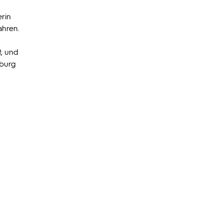
erin
ahren.
t, und
dburg