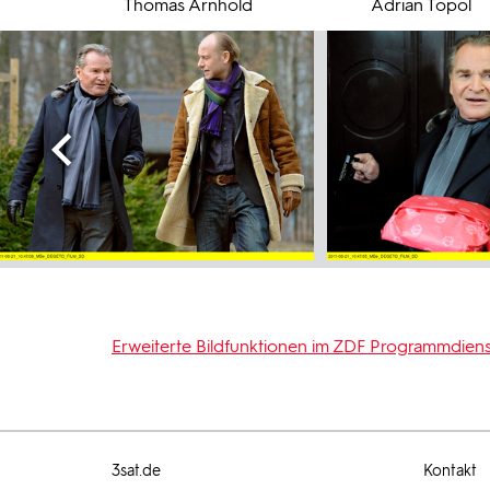
Thomas Arnhold
Adrian Topol
Erweiterte Bildfunktionen im ZDF Programmdiens
3sat.de
Kontakt