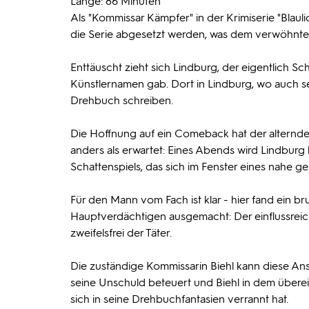
Länge: 86 Minuten
Als "Kommissar Kämpfer" in der Krimiserie "Blaulic
die Serie abgesetzt werden, was dem verwöhnten
Enttäuscht zieht sich Lindburg, der eigentlich Sc
Künstlernamen gab. Dort in Lindburg, wo auch sein
Drehbuch schreiben.
Die Hoffnung auf ein Comeback hat der alternde
anders als erwartet: Eines Abends wird Lindbur
Schattenspiels, das sich im Fenster eines nahe 
Für den Mann vom Fach ist klar - hier fand ein br
Hauptverdächtigen ausgemacht: Der einflussreic
zweifelsfrei der Täter.
Die zuständige Kommissarin Biehl kann diese An
seine Unschuld beteuert und Biehl in dem überei
sich in seine Drehbuchfantasien verrannt hat.