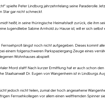
ht" spielte Peter Lindburg jahrzehntelang seine Paraderolle. Jetzt
 Star gar nicht schmeckt.
hmidt heißt, in seine thüringische Heimatstadt zurück, die ihm se
e Jugendliebe Sabine Arnhold zu Hause ist, will er sich selbst 
 Fernsehprofi längst noch nicht aufgegeben. Dieses kommt alle
g bei einem folgenschweren Parkspaziergang Zeuge eines verrät
gelegenen Wohnhauses abspielt.
utaler Mord statt! Nach kurzer Ermittlung hat er auch schon den
he Staatsanwalt Dr. Eugen von Wangenheim ist in Lindburgs A
sicht jedoch nicht teilen, zumal der hoch angesehene Wangenh
frigen Fernsehkollegen vor allem einen weltfremden Spinner sie