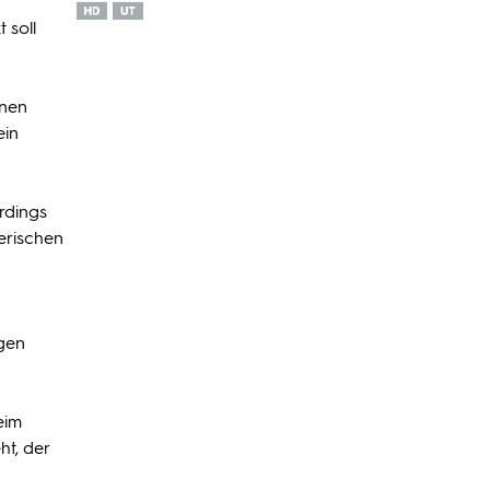
 soll
inen
ein
rdings
erischen
ugen
eim
ht, der