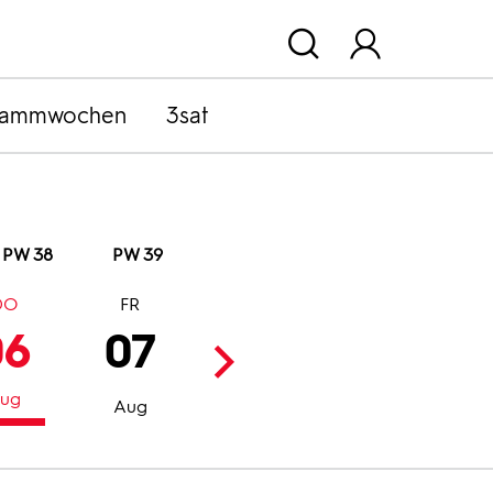
rammwochen
3sat
PW 38
PW 39
DO
FR
SA
SO
06
07
08
09
ug
Aug
Aug
Aug