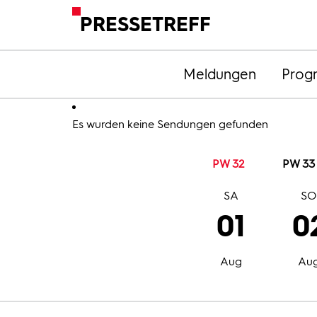
PRESSETREFF
Meldungen
Prog
Es wurden keine Sendungen gefunden
PW 32
PW 33
SA
S
01
0
Aug
Au