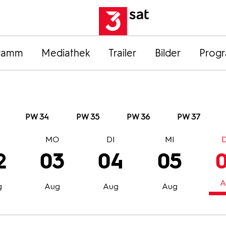
ramm
Mediathek
Trailer
Bilder
Prog
PW 34
PW 35
PW 36
PW 37
O
MO
DI
MI
2
03
04
05
A
g
Aug
Aug
Aug