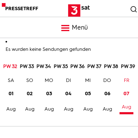
PRESSETREFF
Menü
Meldungen
Es wurden keine Sendungen gefunden
PW 32
PW 33
PW 34
PW 35
PW 36
PW 37
PW 38
PW 39
Programm
SA
SO
MO
DI
MI
DO
FR
Mediathek
01
02
03
04
05
06
07
Aug
Trailer
Aug
Aug
Aug
Aug
Aug
Aug
Bilder