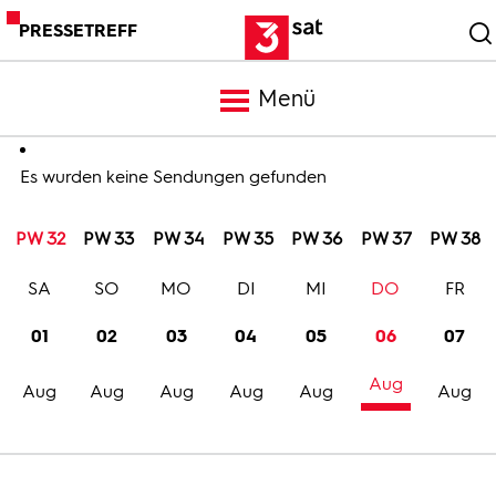
PRESSETREFF
Menü
Meldungen
Es wurden keine Sendungen gefunden
PW 32
PW 33
PW 34
PW 35
PW 36
PW 37
PW 38
Programm
SA
SO
MO
DI
MI
DO
FR
Mediathek
01
02
03
04
05
06
07
Aug
Trailer
Aug
Aug
Aug
Aug
Aug
Aug
Bilder