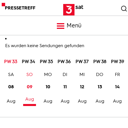
PRESSETREFF
Menü
Meldungen
Es wurden keine Sendungen gefunden
PW 33
PW 34
PW 35
PW 36
PW 37
PW 38
PW 39
Programm
SA
SO
MO
DI
MI
DO
FR
Mediathek
08
09
10
11
12
13
14
Aug
Trailer
Aug
Aug
Aug
Aug
Aug
Aug
Bilder