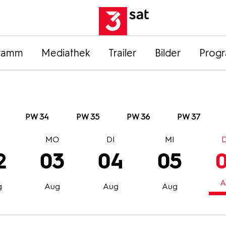
ramm
Mediathek
Trailer
Bilder
Prog
PW 34
PW 35
PW 36
PW 37
O
MO
DI
MI
2
03
04
05
A
g
Aug
Aug
Aug