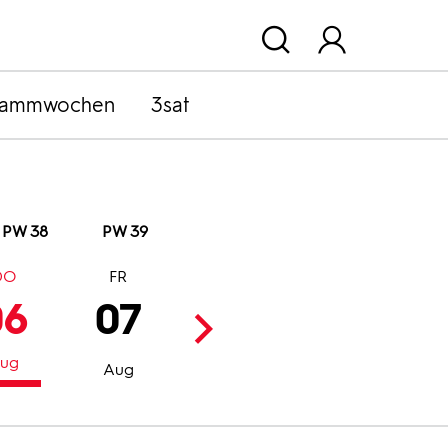
rammwochen
3sat
PW 38
PW 39
DO
FR
SA
SO
06
07
08
09
ug
Aug
Aug
Aug