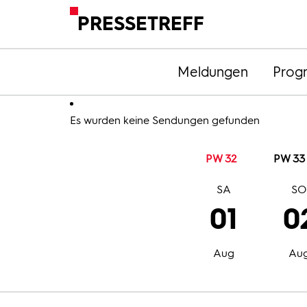
PRESSETREFF
Meldungen
Prog
Es wurden keine Sendungen gefunden
PW 32
PW 33
SA
S
01
0
Aug
Au