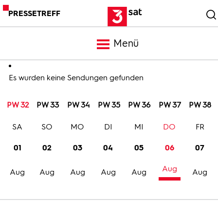
PRESSETREFF
Menü
Meldungen
Es wurden keine Sendungen gefunden
PW 32
PW 33
PW 34
PW 35
PW 36
PW 37
PW 38
Programm
SA
SO
MO
DI
MI
DO
FR
Mediathek
01
02
03
04
05
06
07
Aug
Trailer
Aug
Aug
Aug
Aug
Aug
Aug
Bilder