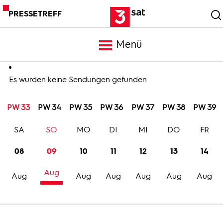
PRESSETREFF
Menü
Meldungen
Es wurden keine Sendungen gefunden
PW 33
PW 34
PW 35
PW 36
PW 37
PW 38
PW 39
Programm
SA
SO
MO
DI
MI
DO
FR
Mediathek
08
09
10
11
12
13
14
Aug
Trailer
Aug
Aug
Aug
Aug
Aug
Aug
Bilder