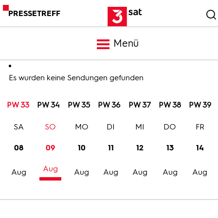
PRESSETREFF
Menü
Meldungen
Es wurden keine Sendungen gefunden
PW 33
PW 34
PW 35
PW 36
PW 37
PW 38
PW 39
Programm
SA
SO
MO
DI
MI
DO
FR
Mediathek
08
09
10
11
12
13
14
Aug
Trailer
Aug
Aug
Aug
Aug
Aug
Aug
Bilder