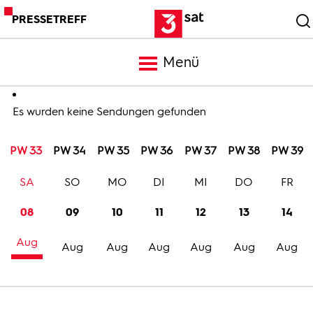
PRESSETREFF
Menü
Meldungen
Es wurden keine Sendungen gefunden
PW 33
PW 34
PW 35
PW 36
PW 37
PW 38
PW 39
Programm
SA
SO
MO
DI
MI
DO
FR
Mediathek
08
09
10
11
12
13
14
Aug
Trailer
Aug
Aug
Aug
Aug
Aug
Aug
Bilder