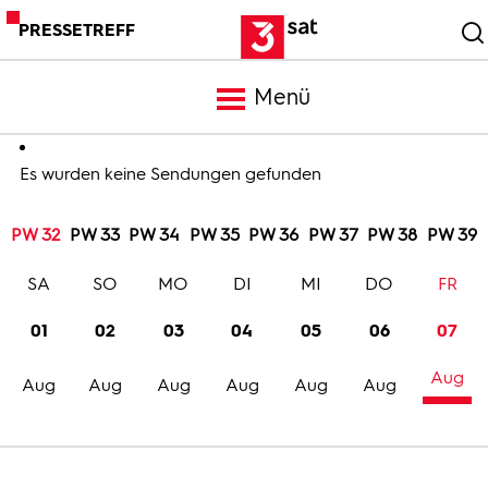
PRESSETREFF
Menü
Meldungen
Es wurden keine Sendungen gefunden
PW 32
PW 33
PW 34
PW 35
PW 36
PW 37
PW 38
PW 39
Programm
SA
SO
MO
DI
MI
DO
FR
Mediathek
01
02
03
04
05
06
07
Aug
Trailer
Aug
Aug
Aug
Aug
Aug
Aug
Bilder