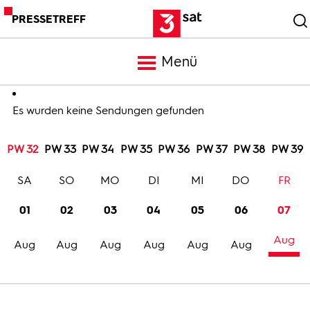
PRESSETREFF
Menü
Meldungen
Es wurden keine Sendungen gefunden
PW 32
PW 33
PW 34
PW 35
PW 36
PW 37
PW 38
PW 39
Programm
SA
SO
MO
DI
MI
DO
FR
Mediathek
01
02
03
04
05
06
07
Aug
Trailer
Aug
Aug
Aug
Aug
Aug
Aug
Bilder