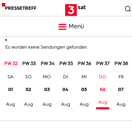
PRESSETREFF
Menü
Meldungen
Es wurden keine Sendungen gefunden
PW 32
PW 33
PW 34
PW 35
PW 36
PW 37
PW 38
Programm
SA
SO
MO
DI
MI
DO
FR
Mediathek
01
02
03
04
05
06
07
Aug
Trailer
Aug
Aug
Aug
Aug
Aug
Aug
Bilder