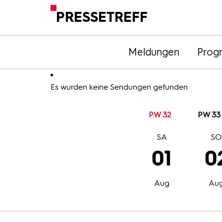
PRESSETREFF
Meldungen
Prog
Es wurden keine Sendungen gefunden
PW 32
PW 33
SA
S
01
0
Aug
Au