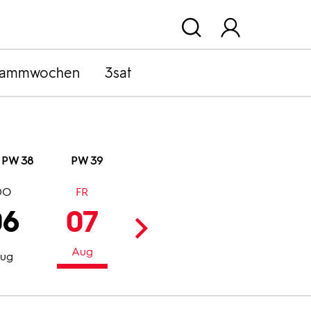
rammwochen
3sat
PW 38
PW 39
DO
FR
SA
SO
06
07
08
09
Aug
Aug
Aug
ug