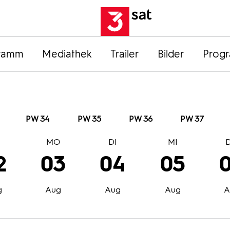
ramm
Mediathek
Trailer
Bilder
Prog
PW 34
PW 35
PW 36
PW 37
O
MO
DI
MI
2
03
04
05
g
Aug
Aug
Aug
A