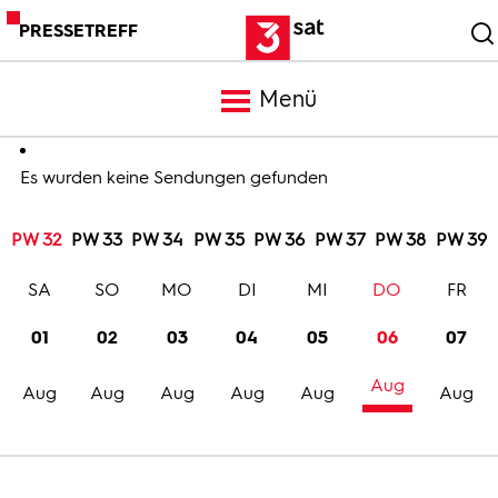
PRESSETREFF
Menü
Meldungen
Es wurden keine Sendungen gefunden
PW 32
PW 33
PW 34
PW 35
PW 36
PW 37
PW 38
PW 39
Programm
SA
SO
MO
DI
MI
DO
FR
Mediathek
01
02
03
04
05
06
07
Aug
Trailer
Aug
Aug
Aug
Aug
Aug
Aug
Bilder