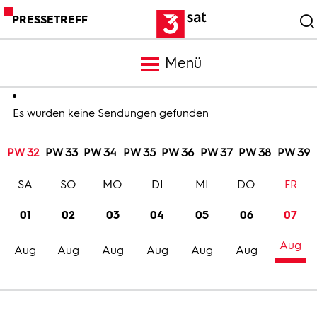
PRESSETREFF
Menü
Meldungen
Es wurden keine Sendungen gefunden
PW 32
PW 33
PW 34
PW 35
PW 36
PW 37
PW 38
PW 39
Programm
SA
SO
MO
DI
MI
DO
FR
Mediathek
01
02
03
04
05
06
07
Aug
Trailer
Aug
Aug
Aug
Aug
Aug
Aug
Bilder