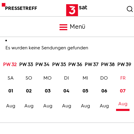
PRESSETREFF
Menü
Meldungen
Es wurden keine Sendungen gefunden
PW 32
PW 33
PW 34
PW 35
PW 36
PW 37
PW 38
PW 39
Programm
SA
SO
MO
DI
MI
DO
FR
Mediathek
01
02
03
04
05
06
07
Aug
Trailer
Aug
Aug
Aug
Aug
Aug
Aug
Bilder