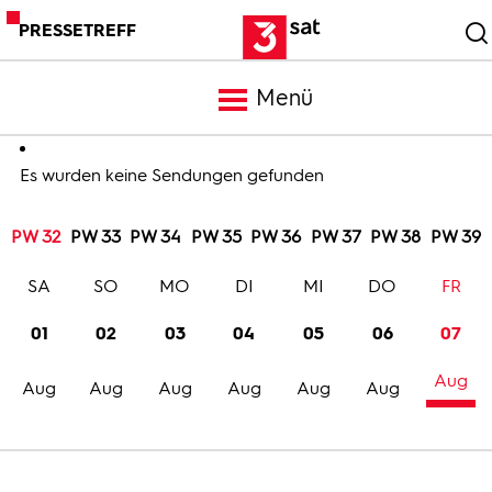
PRESSETREFF
Menü
Meldungen
Es wurden keine Sendungen gefunden
PW 32
PW 33
PW 34
PW 35
PW 36
PW 37
PW 38
PW 39
Programm
SA
SO
MO
DI
MI
DO
FR
Mediathek
01
02
03
04
05
06
07
Aug
Trailer
Aug
Aug
Aug
Aug
Aug
Aug
Bilder