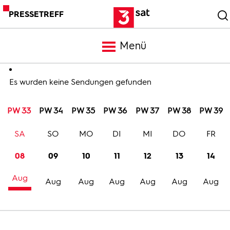
PRESSETREFF
Menü
Meldungen
Es wurden keine Sendungen gefunden
PW 33
PW 34
PW 35
PW 36
PW 37
PW 38
PW 39
Programm
SA
SO
MO
DI
MI
DO
FR
Mediathek
08
09
10
11
12
13
14
Aug
Trailer
Aug
Aug
Aug
Aug
Aug
Aug
Bilder