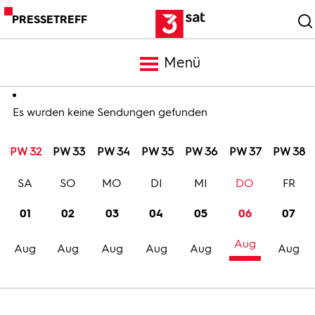
PRESSETREFF
Menü
Meldungen
Es wurden keine Sendungen gefunden
PW 32
PW 33
PW 34
PW 35
PW 36
PW 37
PW 38
Programm
SA
SO
MO
DI
MI
DO
FR
Mediathek
01
02
03
04
05
06
07
Aug
Trailer
Aug
Aug
Aug
Aug
Aug
Aug
Bilder