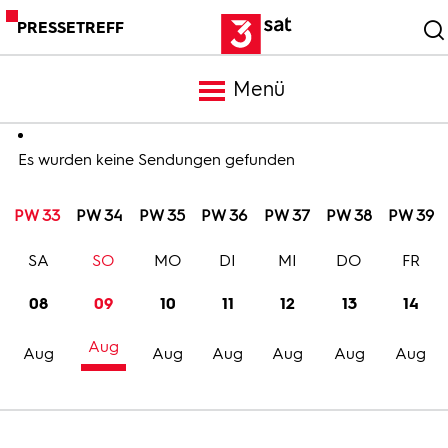
PRESSETREFF
Menü
Meldungen
Es wurden keine Sendungen gefunden
PW 33
PW 34
PW 35
PW 36
PW 37
PW 38
PW 39
Programm
SA
SO
MO
DI
MI
DO
FR
Mediathek
08
09
10
11
12
13
14
Aug
Trailer
Aug
Aug
Aug
Aug
Aug
Aug
Bilder