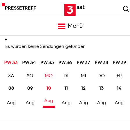
PRESSETREFF
Menü
Meldungen
Es wurden keine Sendungen gefunden
PW 33
PW 34
PW 35
PW 36
PW 37
PW 38
PW 39
Programm
SA
SO
MO
DI
MI
DO
FR
Mediathek
08
09
10
11
12
13
14
Aug
Trailer
Aug
Aug
Aug
Aug
Aug
Aug
Bilder