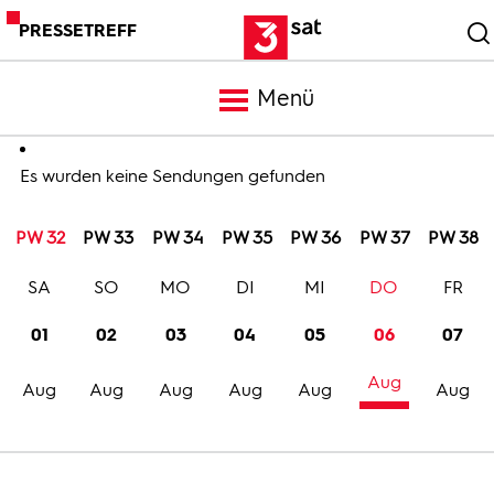
PRESSETREFF
Menü
Meldungen
Es wurden keine Sendungen gefunden
PW 32
PW 33
PW 34
PW 35
PW 36
PW 37
PW 38
Programm
SA
SO
MO
DI
MI
DO
FR
Mediathek
01
02
03
04
05
06
07
Aug
Trailer
Aug
Aug
Aug
Aug
Aug
Aug
Bilder